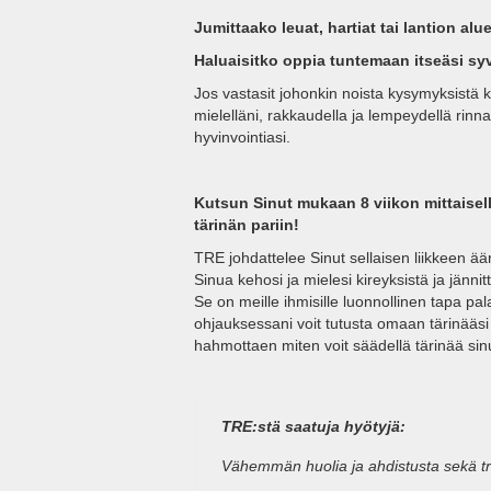
Jumittaako leuat, hartiat tai lantion al
Haluaisitko oppia tuntemaan itseäsi s
Jos vastasit johonkin noista kysymyksistä ky
mielelläni, rakkaudella ja lempeydellä rinn
hyvinvointiasi.
Kutsun Sinut mukaan 8 viikon mittaisell
tärinän pariin!
TRE johdattelee Sinut sellaisen liikkeen äär
Sinua kehosi ja mielesi kireyksistä ja jännit
Se on meille ihmisille luonnollinen tapa pa
ohjauksessani voit tutusta omaan tärinääsi
hahmottaen miten voit säädellä tärinää sinu
TRE:stä saatuja hyötyjä:
Vähemmän huolia ja ahdistusta sekä tr