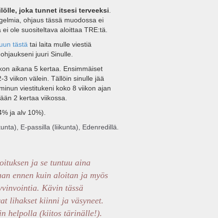
lölle, joka tunnet itsesi terveeksi
.
ngelmia, ohjaus tässä muodossa ei
ei ole suositeltava aloittaa TRE:tä.
uun tästä
tai laita mulle viestiä
hjaukseni juuri Sinulle.
kon aikana 5 kertaa. Ensimmäiset
3 viikon välein. Tällöin sinulle jää
 minun viestitukeni koko 8 viikon ajan
ään 2 kertaa viikossa.
24% ja alv 10%).
a), E-passilla (liikunta), Edenredillä.
!
ituksen ja se tuntuu aina
aan ennen kuin aloitan ja myös
yvinvointia. Kävin tässä
vat lihakset kiinni ja väsyneet.
n helpolla (kiitos tärinälle!).