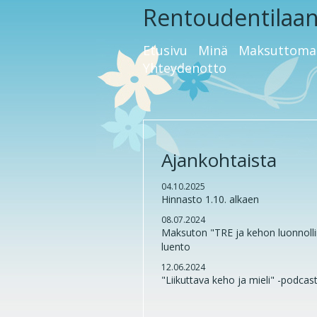
Rentoudentilaa
Etusivu
Minä
Maksuttoma
Yhteydenotto
Ajankohtaista
04.10.2025
Hinnasto 1.10. alkaen
08.07.2024
Maksuton "TRE ja kehon luonnollin
luento
12.06.2024
"Liikuttava keho ja mieli" -podca