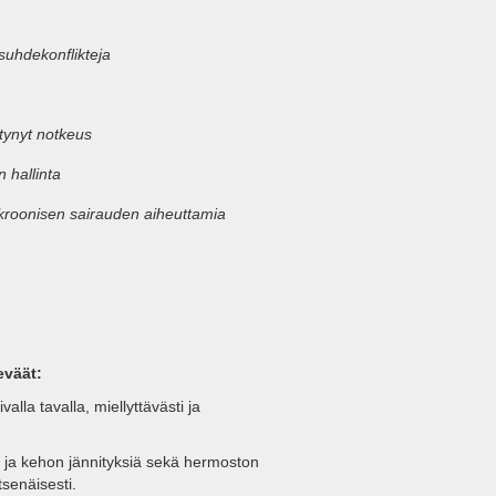
uhdekonflikteja
tynyt notkeus
n hallinta
oonisen sairauden aiheuttamia
eväät:
alla tavalla, miellyttävästi ja
en ja kehon jännityksiä sekä hermoston
senäisesti.