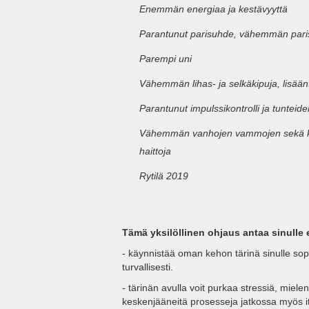
Enemmän energiaa ja kestävyyttä
Parantunut parisuhde, vähemmän paris
Parempi uni
Vähemmän lihas- ja selkäkipuja, lisään
Parantunut impulssikontrolli ja tunteide
Vähemmän vanhojen vammojen sekä kr
haittoja
Rytilä 2019
Tämä yksilöllinen ohjaus antaa sinulle 
- käynnistää oman kehon tärinä sinulle sopiv
turvallisesti.
- tärinän avulla voit purkaa stressiä, miel
keskenjääneitä prosesseja jatkossa myös it