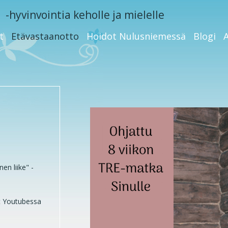
n
-hyvinvointia keholle ja mielelle
t
Etävastaanotto
Hoidot Nulusniemessä
Blogi
en liike" -
st Youtubessa