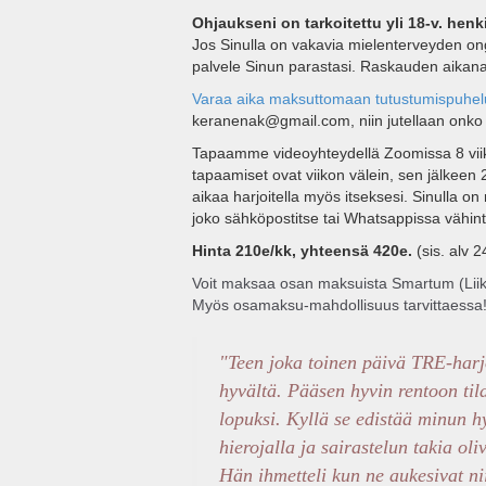
Ohjaukseni on tarkoitettu yli 18-v. henki
Jos Sinulla on vakavia mielenterveyden o
palvele Sinun parastasi. Raskauden aikana 
Varaa aika maksuttomaan tutustumispuhel
keranenak@gmail.com, niin jutellaan onko o
Tapaamme videoyhteydellä Zoomissa 8 vii
tapaamiset ovat viikon välein, sen jälkeen 2-
aikaa harjoitella myös itseksesi. Sinulla on
joko sähköpostitse tai Whatsappissa vähint
Hinta 210e/kk, yhteensä 420e.
(sis. alv 
Voit maksaa osan maksuista Smartum (Liikunt
Myös osamaksu-mahdollisuus tarvittaessa
"Teen joka toinen päivä TRE-harjo
hyvältä. Pääsen hyvin rentoon til
lopuksi. Kyllä se edistää minun h
hierojalla ja sairastelun takia oli
Hän ihmetteli kun ne aukesivat nii