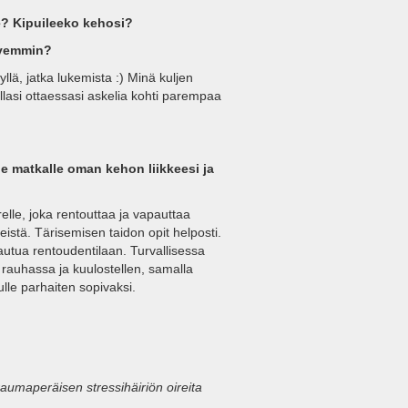
ue? Kipuileeko kehosi?
yvemmin?
llä, jatka lukemista :) Minä kuljen
allasi ottaessasi askelia kohti parempaa
e matkalle oman kehon liikkeesi ja
elle, joka rentouttaa ja vapauttaa
teistä. Tärisemisen taidon opit helposti.
lautua rentoudentilaan.
Turvallisessa
 rauhassa ja kuulostellen, samalla
lle parhaiten sopivaksi.
aumaperäisen stressihäiriön oireita