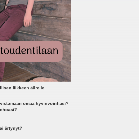
isen liikkeen äärelle
hvistamaan omaa hyvinvointiasi?
 kehoasi?
ai ärtynyt?