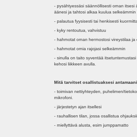
- pysähtyessäsi säännöllisesti oman itsesi
äänesi ja tahtosi alkaa kuulua selkeämmin
- palautua fyysisesti tai henkisesti kuormitt
- kyky rentoutua, vahvistuu
- hahmotat oman hermostosi vireystilaa ja 
- hahmotat omia rajojasi selkeämmin
- sinulla on taito syventää itsetuntemustas
kehosi liikkeen avulla.
Mitä tarvitset osallistuaksesi antamaa
- toimivan nettiyhteyden, puhelimen/tietok
mikrofoni.
- järjestetyn ajan itsellesi
- rauhallisen tilan, jossa osallistua ohjauksi
- miellyttävä alusta, esim jumppamatto