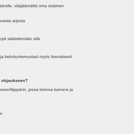
 äärelle, vääjäämättä oma sisäinen
avasta arjesta
opit säätelemään sitä.
i ja kehotuntemustasi myös itsenäisesti
ni ohjaukseen?
oneen/läppärin, jossa toimiva kamera ja
in