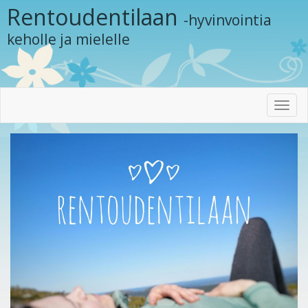
Rentoudentilaan
-hyvinvointia
keholle ja mielelle
Toggl
navig