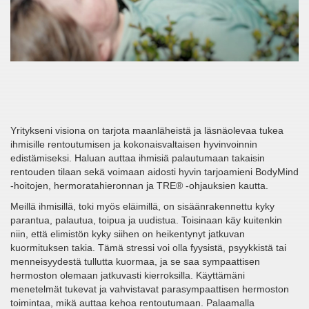
Yritykseni visiona on tarjota maanläheistä ja läsnäolevaa tukea
ihmisille rentoutumisen ja kokonaisvaltaisen hyvinvoinnin
edistämiseksi. Haluan auttaa ihmisiä palautumaan takaisin
rentouden tilaan sekä voimaan aidosti hyvin tarjoamieni BodyMind
-hoitojen, hermoratahieronnan ja TRE® -ohjauksien kautta.
Meillä ihmisillä, toki myös eläimillä, on sisäänrakennettu kyky
parantua, palautua, toipua ja uudistua. Toisinaan käy kuitenkin
niin, että elimistön kyky siihen on heikentynyt jatkuvan
kuormituksen takia. Tämä stressi voi olla fyysistä, psyykkistä tai
menneisyydestä tullutta kuormaa, ja se saa sympaattisen
hermoston olemaan jatkuvasti kierroksilla. Käyttämäni
menetelmät tukevat ja vahvistavat parasympaattisen hermoston
toimintaa, mikä auttaa kehoa rentoutumaan. Palaamalla